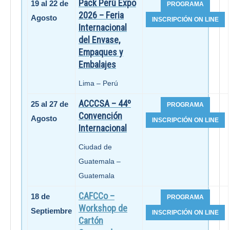
Pack Perú Expo
19 al 22 de
2026 – Feria
Agosto
Internacional
del Envase,
Empaques y
Embalajes
Lima – Perú
ACCCSA – 44º
25 al 27 de
Convención
Agosto
Internacional
Ciudad de
Guatemala –
Guatemala
CAFCCo –
18 de
Workshop de
Septiembre
Cartón