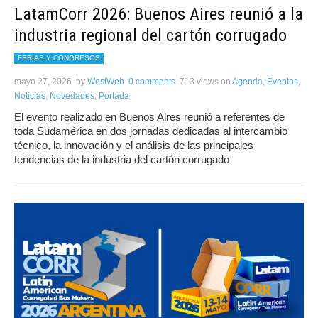
LatamCorr 2026: Buenos Aires reunió a la
industria regional del cartón corrugado
FERIAS Y CONGRESOS
mayo 27, 2026
by
WestWeb
0 comments
713 views
on
Agenda
,
Eventos
,
Noticias
,
Novedades
,
Portada
El evento realizado en Buenos Aires reunió a referentes de
toda Sudamérica en dos jornadas dedicadas al intercambio
técnico, la innovación y el análisis de las principales
tendencias de la industria del cartón corrugado