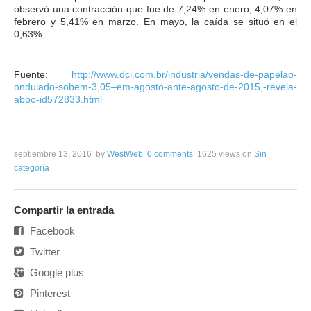
observó una contracción que fue de 7,24% en enero; 4,07% en
febrero y 5,41% en marzo. En mayo, la caída se situó en el
0,63%.
Fuente:
http://www.dci.com.br/industria/vendas-de-papelao-
ondulado-sobem-3,05–em-agosto-ante-agosto-de-2015,-revela-
abpo-id572833.html
septiembre 13, 2016
by
WestWeb
0 comments
1625 views
on
Sin
categoría
Compartir la entrada
Facebook
Twitter
Google plus
Pinterest