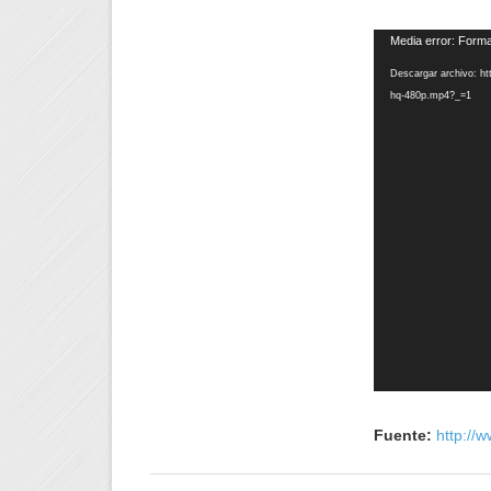
Reproductor
Media error: Forma
de
Descargar archivo: h
vídeo
hq-480p.mp4?_=1
Fuente:
http://