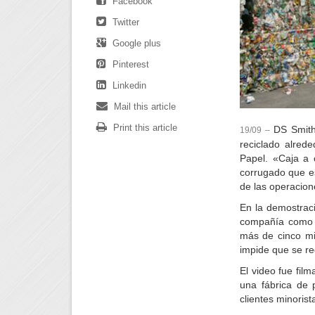
Facebook
Twitter
Google plus
Pinterest
Linkedin
Mail this article
Print this article
DS Smith
19/09 –
reciclado alred
Papel. «Caja a 
corrugado que es
de las operacione
En la demostraci
compañía como u
más de cinco mi
impide que se re
El video fue fil
una fábrica de 
clientes minoris