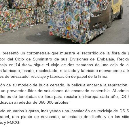
 presentó un cortometraje que muestra el recorrido de la fibra de 
edor del Ciclo de Suministro de sus Divisiones de Embalaje, Recicl
caja en 14 días» sigue el viaje de dos semanas de una caja de c
 fabricado, usado, recolectado, reciclado y fabricado nuevamente a t
s de envasado, reciclaje y fabricación de papel de la firma.
ón de su modelo de bucle cerrado, la película encarna la reputación 
n proveedor líder de soluciones de envasado sostenible. Al admini
llones de toneladas de fibra para reciclar en Europa cada año, DS 
duzcan alrededor de 360.000 árboles .
mado en varios lugares, incluyendo una instalación de reciclaje de DS S
papel, una planta de envasado, un estudio de diseño y en los siti
tas y FMCG.