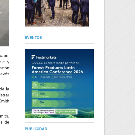
EVENTOS
papel
aje y
artón
ravés
de la
strar
Smith
mith,
os de
PUBLICIDAD