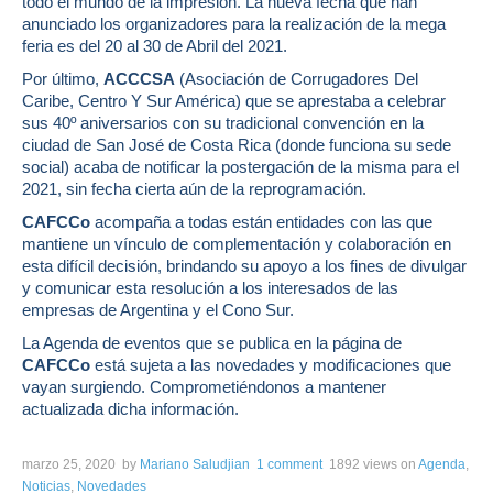
todo el mundo de la impresión. La nueva fecha que han
anunciado los organizadores para la realización de la mega
feria es del 20 al 30 de Abril del 2021.
Por último,
ACCCSA
(Asociación de Corrugadores Del
Caribe, Centro Y Sur América) que se aprestaba a celebrar
sus 40º aniversarios con su tradicional convención en la
ciudad de San José de Costa Rica (donde funciona su sede
social) acaba de notificar la postergación de la misma para el
2021, sin fecha cierta aún de la reprogramación.
CAFCCo
acompaña a todas están entidades con las que
mantiene un vínculo de complementación y colaboración en
esta difícil decisión, brindando su apoyo a los fines de divulgar
y comunicar esta resolución a los interesados de las
empresas de Argentina y el Cono Sur.
La Agenda de eventos que se publica en la página de
CAFCCo
está sujeta a las novedades y modificaciones que
vayan surgiendo. Comprometiéndonos a mantener
actualizada dicha información.
marzo 25, 2020
by
Mariano Saludjian
1 comment
1892 views
on
Agenda
,
Noticias
,
Novedades