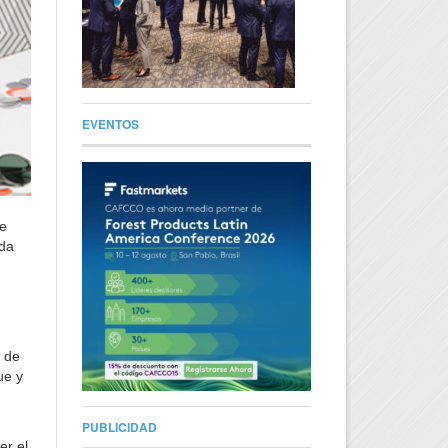
EVENTOS
le
ada
 de
ue y
PUBLICIDAD
er el