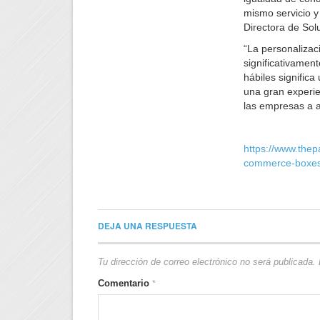
mismo servicio y
Directora de Sol
“La personalizac
significativament
hábiles signific
una gran experie
las empresas a a
https://www.thep
commerce-boxes-
DEJA UNA RESPUESTA
Tu dirección de correo electrónico no será publicada.
Comentario
*