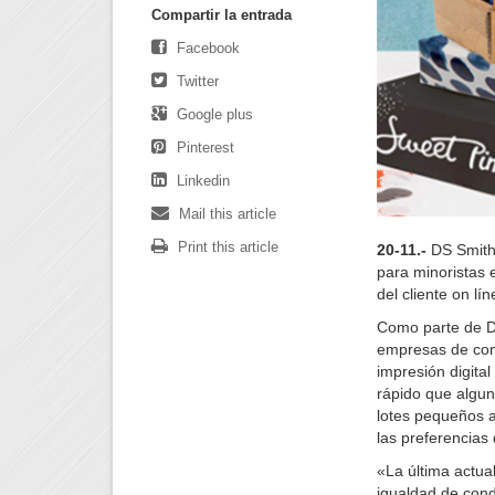
Compartir la entrada
Facebook
Twitter
Google plus
Pinterest
Linkedin
Mail this article
Print this article
20-11.-
DS Smith 
para minoristas 
del cliente on l
Como parte de DS
empresas de come
impresión digita
rápido que algun
lotes pequeños a
las preferencias
«La última actua
igualdad de cond