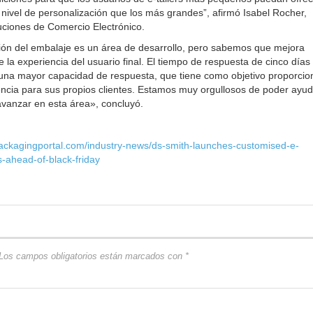
 nivel de personalización que los más grandes”, afirmó Isabel Rocher,
uciones de Comercio Electrónico.
ión del embalaje es un área de desarrollo, pero sabemos que mejora
e la experiencia del usuario final. El tiempo de respuesta de cinco días
a una mayor capacidad de respuesta, que tiene como objetivo proporcio
ncia para sus propios clientes. Estamos muy orgullosos de poder ayud
vanzar en esta área», concluyó.
ackagingportal.com/industry-news/ds-smith-launches-customised-e-
ahead-of-black-friday
Los campos obligatorios están marcados con
*