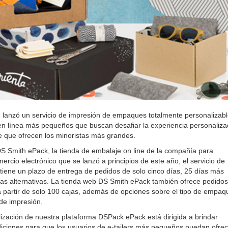
lanzó un servicio de impresión de empaques totalmente personalizab
en línea más pequeños que buscan desafiar la experiencia personaliz
íne que ofrecen los minoristas más grandes.
 Smith ePack, la tienda de embalaje on line de la compañía para
rcio electrónico que se lanzó a principios de este año, el servicio de
l tiene un plazo de entrega de pedidos de solo cinco días, 25 días más
as alternativas. La tienda web DS Smith ePack también ofrece pedidos
 partir de solo 100 cajas, además de opciones sobre el tipo de empaq
 de impresión.
lización de nuestra plataforma DSPack ePack está dirigida a brindar
iciones para que los usuarios de e-tailers más pequeños puedan ofrec