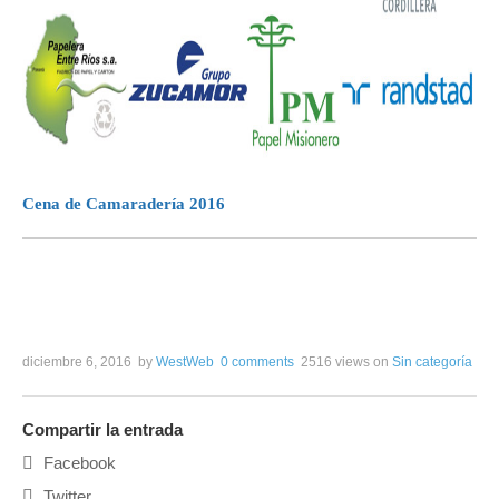
Cena de Camaradería 2016
Warning
: Invalid argument supplied for foreach() in
/www/cafcco.com.ar/cafcco.com.ar/public/wp-
content/plugins/simple-lightbox-gallery/simple-lightbox-
slider-shortcode.php
on line
254
diciembre 6, 2016
by
WestWeb
0 comments
2516 views
on
Sin categoría
Compartir la entrada
Facebook
Twitter