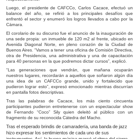
Luego, el presidente de CAFCCo, Carlos Cacace, efectuó un
balance del año, se refirió a los principales desafíos que
enfrentó el sector y enumeró los logros llevados a cabo por la
Cámara.
El corolario de su discurso fue el anuncio de la inauguración de
una sede propia: un inmueble de 120 m2 al frente, ubicado en
Avenida Diagonal Norte, en pleno corazón de la Ciudad de
Buenos Aires. “Vamos a tener una oficina de Comisión Directiva,
otra de Presidencia, una administrativa y una de capacitación
para 40 personas en la que podremos dictar cursos”, explicó.
“Las generaciones que vendrán, que mañana ocuparán
nuestros lugares, recordarán a aquellos que soñaron algún día
una idea de un CAFCCo grande, unido y fortalecido que
pudieron lograr esto”, expresó emocionado mientras discurrían
en pantalla fotos descriptivas.
Tras las palabras de Cacace, los más ciento cincuenta
participantes pudieron entretenerse con un espectacular show
de Fernando “Coco” Sily quien deleitó al público con un
fragmento de su reconocida Cátedra del Macho.
Tras el esperado brindis de camaradería, una banda de jazz
hizo expresar los sentimientos de cada uno de sus
instrumentos. Así, la buena música marcó el ritmo del cierre