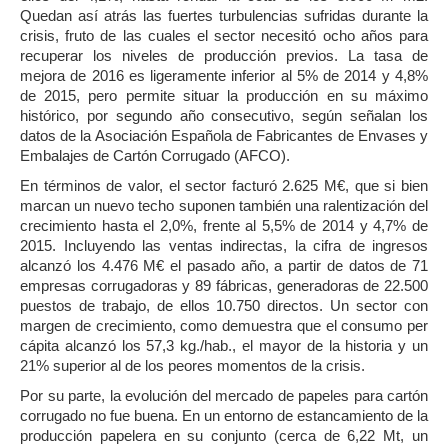
Quedan así atrás las fuertes turbulencias sufridas durante la
crisis, fruto de las cuales el sector necesitó ocho años para
recuperar los niveles de producción previos. La tasa de
mejora de 2016 es ligeramente inferior al 5% de 2014 y 4,8%
de 2015, pero permite situar la producción en su máximo
histórico, por segundo año consecutivo, según señalan los
datos de la Asociación Española de Fabricantes de Envases y
Embalajes de Cartón Corrugado (AFCO).
En términos de valor, el sector facturó 2.625 M€, que si bien
marcan un nuevo techo suponen también una ralentización del
crecimiento hasta el 2,0%, frente al 5,5% de 2014 y 4,7% de
2015. Incluyendo las ventas indirectas, la cifra de ingresos
alcanzó los 4.476 M€ el pasado año, a partir de datos de 71
empresas corrugadoras y 89 fábricas, generadoras de 22.500
puestos de trabajo, de ellos 10.750 directos. Un sector con
margen de crecimiento, como demuestra que el consumo per
cápita alcanzó los 57,3 kg./hab., el mayor de la historia y un
21% superior al de los peores momentos de la crisis.
Por su parte, la evolución del mercado de papeles para cartón
corrugado no fue buena. En un entorno de estancamiento de la
producción papelera en su conjunto (cerca de 6,22 Mt, un