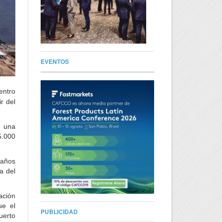
EVENTOS
entro
r del
y una
5.000
 años
a del
ación
ue el
PUBLICIDAD
uerto