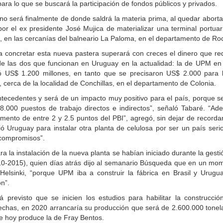
ara lo que se buscará la participación de fondos públicos y privados.
lino será finalmente de donde saldrá la materia prima, al quedar aborta
or el ex presidente José Mujica de materializar una terminal portuar
 en las cercanías del balneario La Paloma, en el departamento de Ro
a concretar esta nueva pastera superará con creces el dinero que req
 de las dos que funcionan en Uruguay en la actualidad: la de UPM en
US$ 1.200 millones, en tanto que se precisaron US$ 2.000 para 
, cerca de la localidad de Conchillas, en el departamento de Colonia.
ntecedentes y será de un impacto muy positivo para el país, porque s
8.000 puestos de trabajo directos e indirectos”, señaló Tabaré. “Ad
umento de entre 2 y 2.5 puntos del PBI”, agregó, sin dejar de recorda
ió Uruguay para instalar otra planta de celulosa por ser un país seri
compromisos”.
a la instalación de la nueva planta se habían iniciado durante la gesti
10-2015), quien días atrás dijo al semanario Búsqueda que en un mo
 Helsinki, “porque UPM iba a construir la fábrica en Brasil y Urugu
ón”.
 previsto que se inicien los estudios para habilitar la construcció
echas, en 2020 arrancaría su producción que será de 2.600.000 tonel
ue hoy produce la de Fray Bentos.