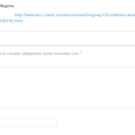
llegrino
te:
http://www.ieco.clarin.com/economia/Uruguay-US-millones-leva
838745.html
Los campos obligatorios están marcados con
*