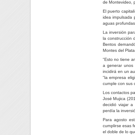
de Montevideo, p
El puerto capita
idea impulsada p
aguas profundas,
La inversión par
la construcción
Bentos demandó 
Montes del Plata
“Esto no tiene a
a generar unos 
incidirá en un a
“la empresa elig
cumple con sus 
Los contactos par
José Mujica (20
decidió viajar a
perdía la inversi
Para agosto está
cumplirse esas f
el doble de lo q