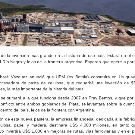
 de la inversión más grande en la historia de ese país. Estará en el c
l Río Negro y lejos de la frontera argentina. Esperan que opere a parti
abaré Vázquez anunció que UPM (ex Botnia) construirá en Urugua
ocesadora de pasta de celulosa, que requerirá una inversión de $
es, la más importante de la historia del país.
e se sumará a la que funciona desde 2007 en Fray Bentos, y que por
conflicto entre ambos gobiernos del Plata, se levantará sobre la cuenc
centro del país, lejos de la frontera con Argentina.
ón de esta nueva pastera, la empresa finlandesa, dedicada a la fabric
ulosa, papel y madera, destinará U$S 4.000 millones, en tanto q
o invertirá U$S 1.000 en mejoras de rutas, vías ferroviarias y en el p