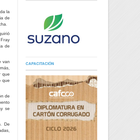
da la
ia de
cha.
uirió
 Fray
la de
e van
CAPACITACIÓN
emás,
r que
o que
ón de
mento
ay se
n. De
adas,