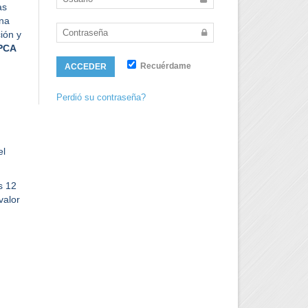
as
una
ión y
PCA
Recuérdame
ACCEDER
Perdió su contraseña?
el
s 12
valor