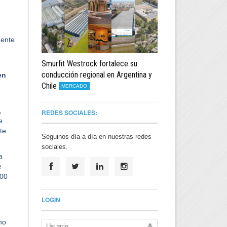
mente
Smurfit Westrock fortalece su
conducción regional en Argentina y
en
Chile
MERCADO
,
REDES SOCIALES:
e
te
Seguinos día a día en nuestras redes
sociales.
a
e
800
LOGIN
ho