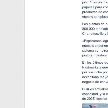
julio. “Las plan
papeles para cor
productos de car
espera completar
Las plantas de p
800.000 tonelada
Charlottesville y
«Esperamos logra
nuestra experien
sistema combinad
junto a nuestros
En los últimos d
Fastmarkets que
por sus ocho pl
necesitaba mayor
negocio de conve
PCA
es actualme
capacidad, y la 
de 2025 reportó