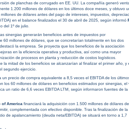
ersión de planchas de corrugado en EE. UU. La compañía generó vent
nte 1.200 millones de dólares en los últimos doce meses, y obtuvo 
millones de dólares antes del pago de intereses, impuestos, depreciac
ITDA) en el balance finalizados el 30 de abril de 2025, según informó
 del 1º de julio.
as sinergias generarán beneficios antes de impuestos por
60 millones de dólares, que se concretarían totalmente en los dos
destacó la empresa. Se proyecta que los beneficios de la asociación
joras en la eficiencia operativa y productiva, así como una mayor
mización de procesos en planta y reducción de costos logísticos.
a mitad de los beneficios se alcanzarían al finalizar el primer año, y 
 el segundo ejercicio.
ja un precio de compra equivalente a 8,5 veces el EBITDA de los último
 los 60 millones de dólares en beneficios estimados por sinergias, el 
ica un ratio de 6,6 veces EBITDA LTM, según informaron fuentes de la
 of America
financiará la adquisición con 1.500 millones de dólares de
itir, complementada con efectivo disponible. Tras la finalización de la
ratio de apalancamiento (deuda neta/EBITDA) se situará en torno a 1,7