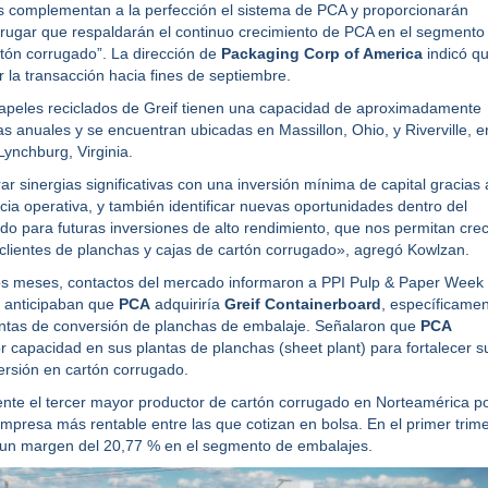
tas complementan a la perfección el sistema de PCA y proporcionarán
rugar que respaldarán el continuo crecimiento de PCA en el segmento
tón corrugado”. La dirección de
Packaging Corp of America
indicó q
 la transacción hacia fines de septiembre.
apeles reciclados de Greif tienen una capacidad de aproximadamente
s anuales y se encuentran ubicadas en Massillon, Ohio, y Riverville, e
 Lynchburg, Virginia.
r sinergias significativas con una inversión mínima de capital gracias 
cia operativa, y también identificar nuevas oportunidades dentro del
o para futuras inversiones de alto rendimiento, que nos permitan cre
 clientes de planchas y cajas de cartón corrugado», agregó Kowlzan.
os meses, contactos del mercado informaron a
PPI Pulp & Paper Week
 anticipaban que
PCA
adquiriría
Greif Containerboard
, específicame
antas de conversión de planchas de embalaje. Señalaron que
PCA
 capacidad en sus plantas de planchas (sheet plant) para fortalecer s
rsión en cartón corrugado.
nte el tercer mayor productor de cartón corrugado en Norteamérica p
empresa más rentable entre las que cotizan en bolsa. En el primer trim
 un margen del 20,77 % en el segmento de embalajes.