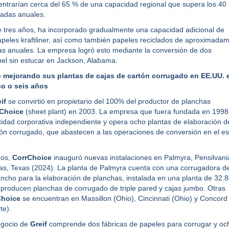
ntrarían cerca del 65 % de una capacidad regional que supera los 40
ladas anuales.
 tres años, ha incorporado gradualmente una capacidad adicional de
peles kraftliner, así como también papeles reciclados de aproximada
s anuales. La empresa logró esto mediante la conversión de dos
el sin estucar en Jackson, Alabama.
 mejorando sus plantas de cajas de cartón corrugado en EE.UU. 
co o seis años
if
se convirtió en propietario del 100% del productor de planchas
Choice
(sheet plant) en 2003. La empresa que fuera fundada en 1998
idad corporativa independiente y opera ocho plantas de elaboración d
ón corrugado, que abastecen a las operaciones de conversión en el es
ños,
CorrChoice
inauguró nuevas instalaciones en Palmyra, Pensilvani
las, Texas (2024). La planta de Palmyra cuenta con una corrugadora d
ncho para la elaboración de planchas, instalada en una planta de 32.
 producen planchas de corrugado de triple pared y cajas jumbo. Otras
Choice
se encuentran en Massillon (Ohio), Cincinnati (Ohio) y Concord
te).
egocio de
Greif
comprende dos fábricas de papeles para corrugar y oc