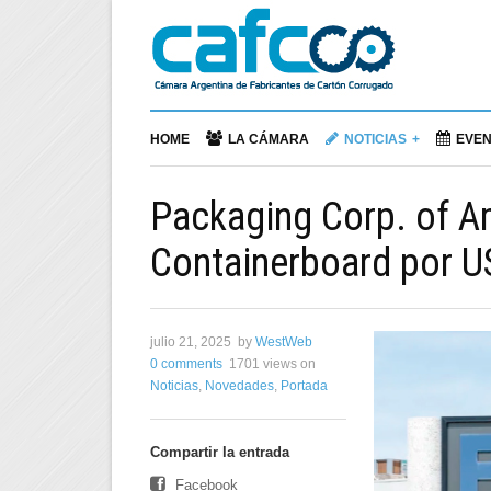
HOME
LA CÁMARA
NOTICIAS
EVE
Packaging Corp. of A
Containerboard por U
julio 21, 2025
by
WestWeb
0 comments
1701 views
on
Noticias
,
Novedades
,
Portada
Compartir la entrada
Facebook