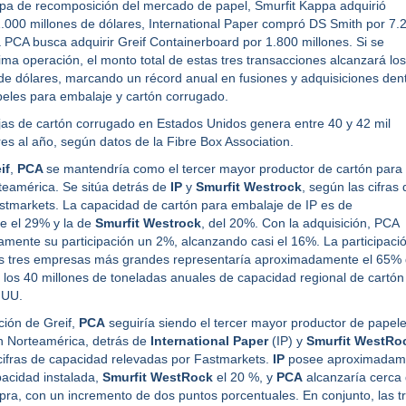
pa de recomposición del mercado de papel, Smurfit Kappa adquirió
000 millones de dólares, International Paper compró DS Smith por 7.
a PCA busca adquirir Greif Containerboard por 1.800 millones. Si se
ima operación, el monto total de estas tres transacciones alcanzará los
de dólares, marcando un récord anual en fusiones y adquisiciones den
peles para embalaje y cartón corrugado.
jas de cartón corrugado en Estados Unidos genera entre 40 y 42 mil
res al año, según datos de la Fibre Box Association.
if
,
PCA
se mantendría como el tercer mayor productor de cartón para
teamérica. Se sitúa detrás de
IP
y
Smurfit Westrock
, según las cifras 
tmarkets. La capacidad de cartón para embalaje de IP es de
 el 29% y la de
Smurfit Westrock
, del 20%. Con la adquisición, PCA
amente su participación un 2%, alcanzando casi el 16%. La participaci
s tres empresas más grandes representaría aproximadamente el 65% 
a los 40 millones de toneladas anuales de capacidad regional de cartón
 UU.
ción de Greif,
PCA
seguiría siendo el tercer mayor productor de papel
n Norteamérica, detrás de
International Paper
(IP) y
Smurfit WestRo
ifras de capacidad relevadas por Fastmarkets.
IP
posee aproximadam
pacidad instalada,
Smurfit WestRock
el 20 %, y
PCA
alcanzaría cerca 
pra, con un incremento de dos puntos porcentuales. En conjunto, las t