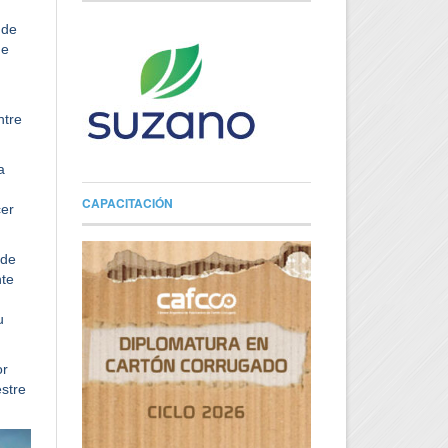
 de
ue
ntre
a
CAPACITACIÓN
cer
de
nte
u
or
estre