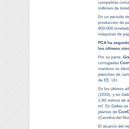
compañías conce
millones de tone
En un período de
producción de pa
800.000 tonelada
máquinas de pap
PCA ha seguido
los últimos cin
Por su parte,
Gre
corrugadas
Corr
mantuvo su ident
planchas de cart
de EE. UU.
En los últimos a
(2020), y en Dal
2,80 metros de a
m². En Dallas se
plantas de
Corr
(Carolina del Nor
El alcance del n