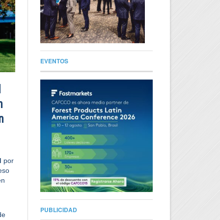
EVENTOS
l
n
n
d
por
eso
en
PUBLICIDAD
de