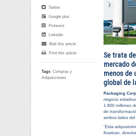
Twitter
Google plus
Pinterest
Linkedin
Mail this article
Print this article
Se trata de
mercado de
Tags
:
Compras y
menos de u
Adquisiciones
global de l
Packaging Corp
negocio estadou
1.800 millones d
de transformación
ambos lados del 
“Esta adquisició
Kowlzan, directo