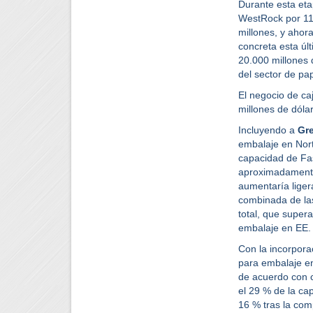
Durante esta eta
WestRock por 11.
millones, y ahor
concreta esta últ
20.000 millones 
del sector de pa
El negocio de ca
millones de dóla
Incluyendo a
Gre
embalaje en Nor
capacidad de Fas
aproximadamente
aumentaría liger
combinada de la
total, que super
embalaje en EE.
Con la incorpora
para embalaje e
de acuerdo con c
el 29 % de la ca
16 % tras la com