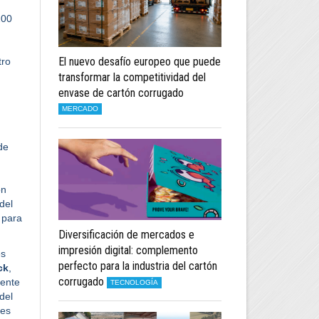
200
El nuevo desafío europeo que puede
tro
transformar la competitividad del
envase de cartón corrugado
MERCADO
de
ón
del
 para
Diversificación de mercados e
impresión digital: complemento
es
perfecto para la industria del cartón
ck
,
corrugado
ente
TECNOLOGÍA
del
res