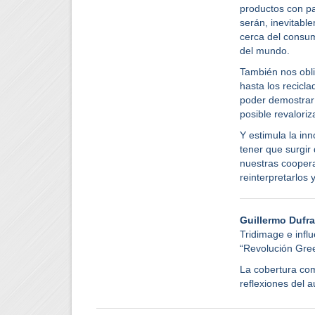
productos con p
serán, inevitabl
cerca del consu
del mundo.
También nos obli
hasta los recicl
poder demostrar 
posible revaloriz
Y estimula la in
tener que surgir
nuestras cooper
reinterpretarlos y
Guillermo Dufr
Tridimage e influ
“Revolución Gree
La cobertura comp
reflexiones del a