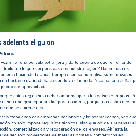
 adelanta el guion
Dufranc
vez mirar una película extranjera y darte cuenta de que, en el fondo,
n tráiler de lo que después pasa en nuestra región? Bueno, eso es
que está haciendo la Unión Europea con su normativa sobre envases: 
con bastante claridad, hacia dónde va el mundo. Y como toda señal, 
 puede ser aprovechada.
r que estas reglas solo deberían preocupar a los países europeos. P
ario: son una gran oportunidad para nosotros, porque nos están mostr
s de que se estrene acá.
encia trabajando con empresas nacionales y latinoamericanas, veo qu
ación no solo impone requisitos técnicos, sino que obliga a repensar el
cción, comercialización y recuperación de los envases. Ahí está la
ar de ser solo proveedores de materias primas y convertirnos en