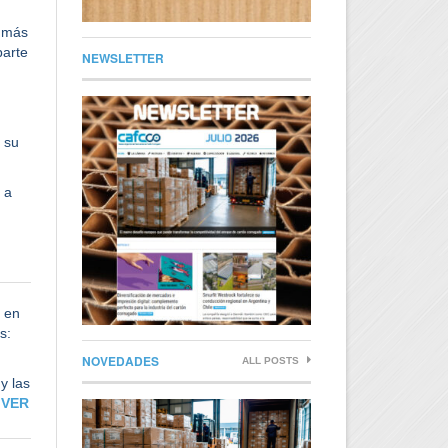
n más
parte
NEWSLETTER
 su
 a
e en
s:
NOVEDADES
ALL POSTS
y las
VER