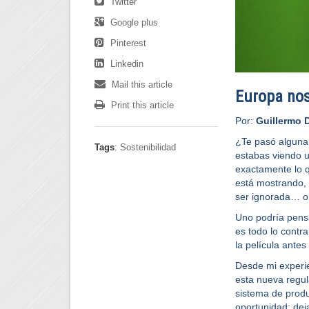
Twitter
Google plus
Pinterest
Linkedin
Mail this article
Europa nos
Print this article
Por:
Guillermo 
¿Te pasó alguna 
Tags
:
Sostenibilidad
estabas viendo u
exactamente lo 
está mostrando, 
ser ignorada… o
Uno podría pensa
es todo lo contr
la película ante
Desde mi experi
esta nueva regul
sistema de produ
oportunidad: dej