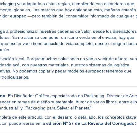
ackaging ya adaptado a estas reglas, cumpliendo con estándares que
emente, globales. Las marcas que hoy entiendan esto, mañana estará
midor europeo —pero también del consumidor informado de cualquier 
ga a profesionalizar nuestras cadenas de valor, desde los diseñadores
adores. Ya no alcanza con poner un ícono verde en el envase; hay que
que ese envase tiene un ciclo de vida completo, desde el origen hasta
ación.
novación local. Porque muchas soluciones no van a venir de afuera: van
 desde acá, con nuestros materiales, nuestros sistemas de logística,
ativas. No podemos copiar y pegar modelos europeos: tenemos que
 tropicalizarlos.
anc
:
Es Diseñador Gráfico especializado en Packaging. Director de Art
encer en temas de diseño sustentable. Autor de varios libros, entre ello
ndustrial” y “Packaging para Salvar el Planeta”
leta de este artículo, con el desarrollo detallado, los conceptos clave 
utor, puede leerse en la
edición Nº 57 de
La Revista del Corrugado: