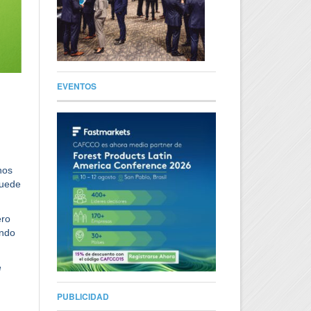
EVENTOS
nos
puede
ero
ando
e
PUBLICIDAD