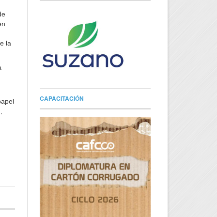
de
en
e la
a
CAPACITACIÓN
papel
,