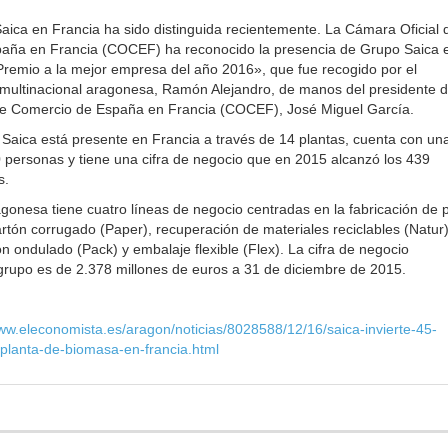
Saica en Francia ha sido distinguida recientemente. La Cámara Oficial 
aña en Francia (COCEF) ha reconocido la presencia de Grupo Saica 
Premio a la mejor empresa del año 2016», que fue recogido por el
 multinacional aragonesa, Ramón Alejandro, de manos del presidente d
de Comercio de España en Francia (COCEF), José Miguel García.
, Saica está presente en Francia a través de 14 plantas, cuenta con un
00 personas y tiene una cifra de negocio que en 2015 alcanzó los 439
s.
onesa tiene cuatro líneas de negocio centradas en la fabricación de 
artón corrugado (Paper), recuperación de materiales reciclables (Natur)
n ondulado (Pack) y embalaje flexible (Flex). La cifra de negocio
grupo es de 2.378 millones de euros a 31 de diciembre de 2015.
www.eleconomista.es/aragon/noticias/8028588/12/16/saica-invierte-45-
planta-de-biomasa-en-francia.html