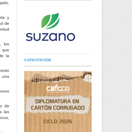
gado,
ela y
ad de
nitud
, los
a que
de la
CAPACITACIÓN
 resto
á una
uevos
os de
a las
icos,