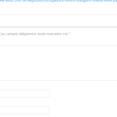
www.lavoz.com.ar/negocios/corrugadora-centro-inauguro-nueva-linea-pa
Los campos obligatorios están marcados con
*