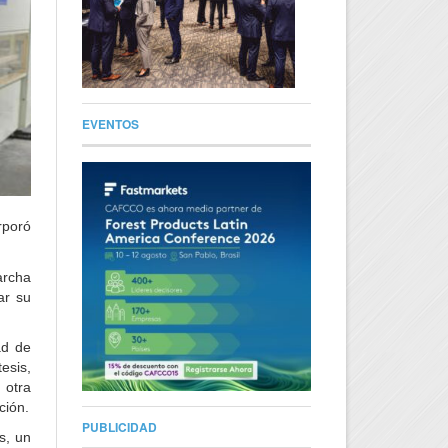
EVENTOS
rporó
archa
ar su
ad de
esis,
 otra
ción.
PUBLICIDAD
s, un