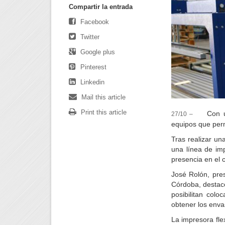
Compartir la entrada
Facebook
Twitter
Google plus
Pinterest
Linkedin
Mail this article
Print this article
Con u
27/10 –
equipos que perm
Tras realizar u
una línea de imp
presencia en el 
José Rolón, pre
Córdoba, destacó 
posibilitan col
obtener los enva
La impresora fle