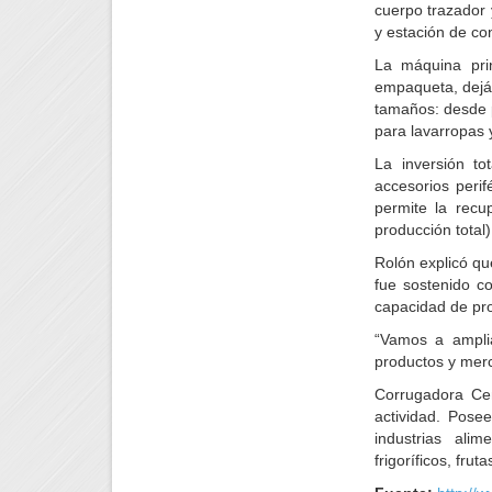
cuerpo trazador 
y estación de co
La máquina prin
empaqueta, dejánd
tamaños: desde 
para lavarropas 
La inversión to
accesorios perif
permite la recu
producción total
Rolón explicó que
fue sostenido c
capacidad de pro
“Vamos a amplia
productos y merc
Corrugadora Ce
actividad. Pose
industrias alim
frigoríficos, fru