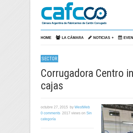
HOME
LA CÁMARA
NOTICIAS
EVE
SECTOR
Corrugadora Centro in
cajas
octubre 27, 2015
by
WestWeb
0 comments
2017 views
on
Sin
categoría