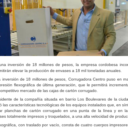
na inversión de 18 millones de pesos, la empresa cordobesa inco
itirán elevar la producción de envases a 18 mil toneladas anuales.
na inversión de 18 millones de pesos, Corrugadora Centro puso en m
resión flexográfica de última generación, que le permitirá increment
competitivo mercado de las cajas de cartón corrugado.
sidente de la compañía situada en barrio Los Boulevares de la ciud
las características tecnológicas de los equipos instalados que, en sínt
ocar planchas de cartón corrugado en una punta de la línea y en la
ses totalmente impresos y troquelados, a una alta velocidad de produc
xográfica, con traslado por vacío, consta de cuatro cuerpos impresore