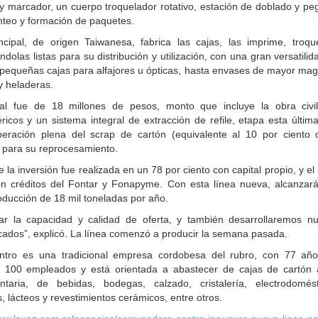
y marcador, un cuerpo troquelador rotativo, estación de doblado y pe
nteo y formación de paquetes.
cipal, de origen Taiwanesa, fabrica las cajas, las imprime, troqu
olas listas para su distribución y utilización, con una gran versatilid
pequeñas cajas para alfajores u ópticas, hasta envases de mayor mag
y heladeras.
tal fue de 18 millones de pesos, monto que incluye la obra civil
éricos y un sistema integral de extracción de refile, etapa esta últim
peración plena del scrap de cartón (equivalente al 10 por ciento 
) para su reprocesamiento.
 la inversión fue realizada en un 78 por ciento con capital propio, y el
on créditos del Fontar y Fonapyme. Con esta línea nueva, alcanzar
ducción de 18 mil toneladas por año.
r la capacidad y calidad de oferta, y también desarrollaremos n
ados”, explicó. La línea comenzó a producir la semana pasada.
ntro es una tradicional empresa cordobesa del rubro, con 77 añ
e 100 empleados y está orientada a abastecer de cajas de cartón 
entaria, de bebidas, bodegas, calzado, cristalería, electrodomést
tas, lácteos y revestimientos cerámicos, entre otros.