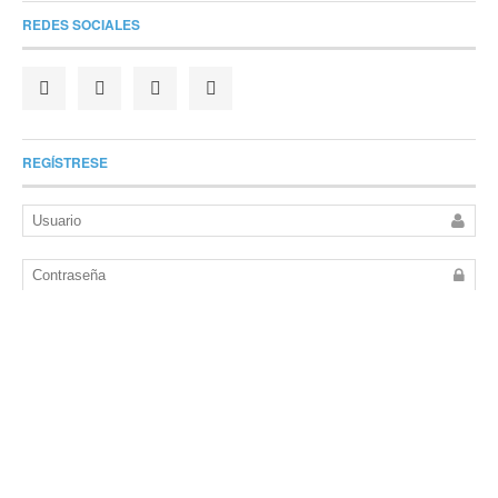
REDES SOCIALES
REGÍSTRESE
Recuérdame
ACCEDER
Perdió su contraseña?
Contactenos
La Revista del Corrugado