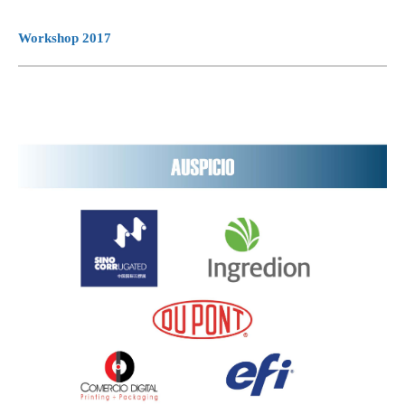
Workshop 2017
Warning
: Invalid argument supplied for foreach() in
/www/cafcco.com.ar/cafcco.com.ar/public/wp-
content/plugins/simple-lightbox-gallery/simple-lightbox-
slider-shortcode.php
on line
254