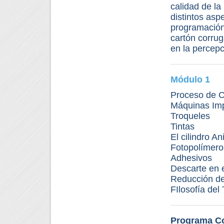
calidad de l
distintos as
programación 
cartón corrug
en la percep
Módulo 1
Proceso de C
Máquinas Im
Troqueles
Tintas
El cilindro An
Fotopolímeros
Adhesivos
Descarte en 
Reducción de
FIlosofía de
Programa C