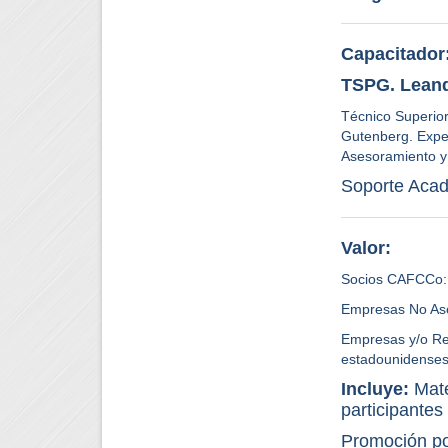
Capacitador
TSPG. Leand
Técnico Superior
Gutenberg. Exper
Asesoramiento y
Soporte Aca
Valor:
Socios CAFCCo
Empresas No As
Empresas y/o Res
estadounidenses
Incluye:
Mate
participantes
Promoción po