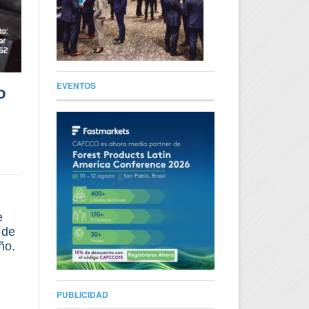
EVENTOS
o
e
 de
ño.
PUBLICIDAD