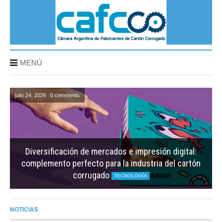
MENÚ
julio 24, 2026
julio 24, 2026
julio 17, 2026
0 comments
0 comments
0 comments
El nuevo desafío europeo que puede transformar la
Diversificación de mercados e impresión digital:
Smurfit Westrock fortalece su conducción regional
complemento perfecto para la industria del cartón
competitividad del envase de cartón corrugado
en Argentina y Chile
corrugado
MERCADO
TECNOLOGÍA
MERCADO
NOTICIAS