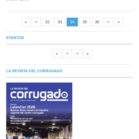
«
<
32
33
34
35
36
>
»
EVENTOS
«
<
>
»
LA REVISTA DEL CORRUGADO