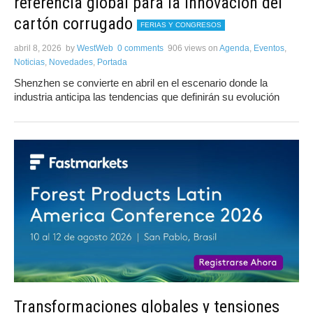
referencia global para la innovación del
cartón corrugado
FERIAS Y CONGRESOS
abril 8, 2026
by
WestWeb
0 comments
906 views
on
Agenda
,
Eventos
,
Noticias
,
Novedades
,
Portada
Shenzhen se convierte en abril en el escenario donde la
industria anticipa las tendencias que definirán su evolución
Transformaciones globales y tensiones