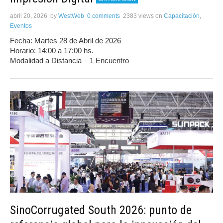
abril 20, 2026
by
WestWeb
0 comments
2383 views
on
Capacitación
,
Eventos
Fecha: Martes 28 de Abril de 2026
Horario: 14:00 a 17:00 hs.
Modalidad a Distancia – 1 Encuentro
SinoCorrugated South 2026: punto de