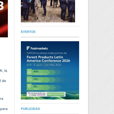
EVENTOS
l
K, la
l de
ra
PUBLICIDAD
 para