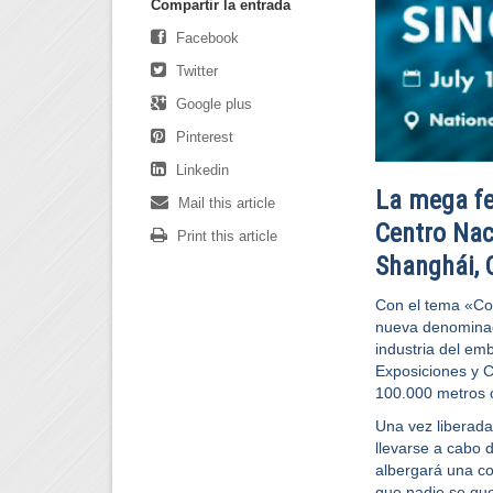
Compartir la entrada
Facebook
Twitter
Google plus
Pinterest
Linkedin
La mega fer
Mail this article
Centro Nac
Print this article
Shanghái, 
Con el tema «Con
nueva denominac
industria del emb
Exposiciones y C
100.000 metros 
Una vez liberada
llevarse a cabo 
albergará una co
que nadie se que