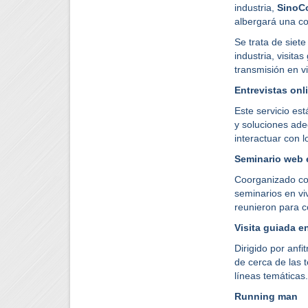
industria,
SinoC
albergará una co
Se trata de siet
industria, visita
transmisión en v
Entrevistas onl
Este servicio es
y soluciones ad
interactuar con l
Seminario web 
Coorganizado co
seminarios en vi
reunieron para c
Visita guiada en
Dirigido por anf
de cerca de las 
líneas temáticas.
Running man