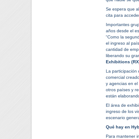
Se espera que al
cita para accede
Importantes gru
años desde el es
“Como la segund
el ingreso al p
cantidad de emp
liberando su gra
Exhibitions (RX
La participación
comercial creado
y agencias en el
otros países y r
están elaborando
El área de exhibi
ingreso de los vi
escenario genera
Qué hay en Hyb
Para mantener in