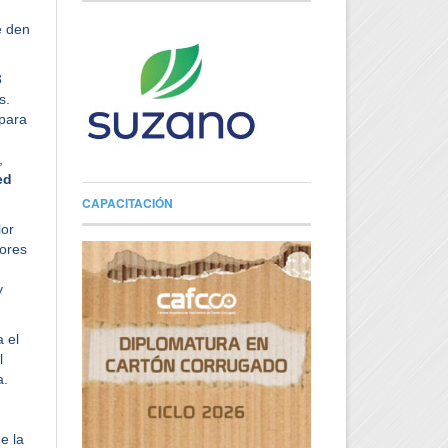
e den
3
es.
para
,
ed
CAPACITACIÓN
lor
tores
y
a el
l
a.
e la