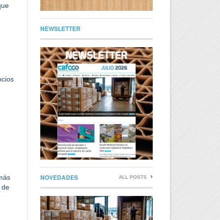
que
.
NEWSLETTER
ocios
NOVEDADES
 más
ALL POSTS
 de