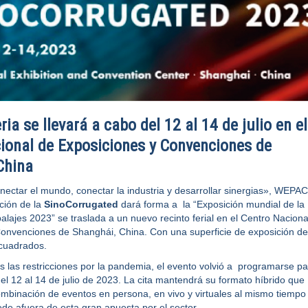
ia se llevará a cabo del 12 al 14 de julio en e
ional de Exposiciones y Convenciones de
China
ectar el mundo, conectar la industria y desarrollar sinergias», WEPAC
ión de la
SinoCorrugated
dará forma a la “Exposición mundial de la
alajes 2023” se traslada a un nuevo recinto ferial en el Centro Naciona
onvenciones de Shanghái, China. Con una superficie de exposición de
cuadrados.
s las restricciones por la pandemia, el evento volvió a programarse pa
del 12 al 14 de julio de 2023. La cita mantendrá su formato híbrido que
mbinación de eventos en persona, en vivo y virtuales al mismo tiempo
de afuera de esta gran apuesta por el sector.