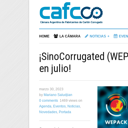
HOME
LA CÁMARA
NOTICIAS
EVE
¡SinoCorrugated (WEP
en julio!
marzo 30, 2023
by
Mariano Saludjian
0 comments
1469 views
on
Agenda
,
Eventos
,
Noticias
,
Novedades
,
Portada