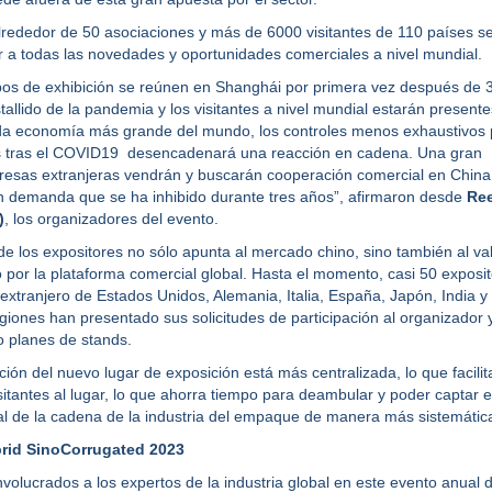
rededor de 50 asociaciones y más de 6000 visitantes de 110 países s
r a todas las novedades y oportunidades comerciales a nivel mundial.
pos de exhibición se reúnen en Shanghái por primera vez después de 
tallido de la pandemia y los visitantes a nivel mundial estarán present
a economía más grande del mundo, los controles menos exhaustivos 
aís tras el COVID19 desencadenará una reacción en cadena. Una gran
resas extranjeras vendrán y buscarán cooperación comercial en China
n demanda que se ha inhibido durante tres años”, afirmaron desde
Re
)
, los organizadores del evento.
 de los expositores no sólo apunta al mercado chino, sino también al va
 por la plataforma comercial global. Hasta el momento, casi 50 exposi
 extranjero de Estados Unidos, Alemania, Italia, España, Japón, India y
egiones han presentado sus solicitudes de participación al organizador 
 planes de stands.
ción del nuevo lugar de exposición está más centralizada, lo que facilit
sitantes al lugar, lo que ahorra tiempo para deambular y poder captar e
l de la cadena de la industria del empaque de manera más sistemátic
rid SinoCorrugated 2023
volucrados a los expertos de la industria global en este evento anual d